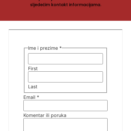
sljedećim kontakt informacijama.
Ime i prezime
*
First
Last
Email
*
Komentar ili poruka